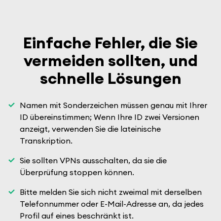
Einfache Fehler, die Sie
vermeiden sollten, und
schnelle Lösungen
Namen mit Sonderzeichen müssen genau mit Ihrer
ID übereinstimmen; Wenn Ihre ID zwei Versionen
anzeigt, verwenden Sie die lateinische
Transkription.
Sie sollten VPNs ausschalten, da sie die
Überprüfung stoppen können.
Bitte melden Sie sich nicht zweimal mit derselben
Telefonnummer oder E-Mail-Adresse an, da jedes
Profil auf eines beschränkt ist.