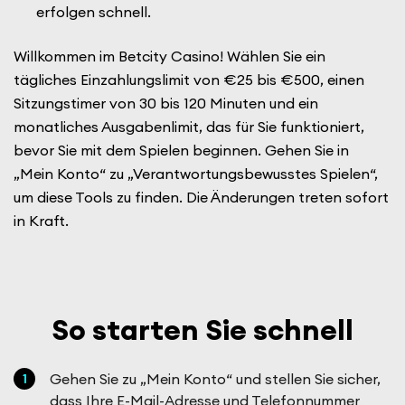
erfolgen schnell.
Willkommen im Betcity Casino! Wählen Sie ein
tägliches Einzahlungslimit von €25 bis €500, einen
Sitzungstimer von 30 bis 120 Minuten und ein
monatliches Ausgabenlimit, das für Sie funktioniert,
bevor Sie mit dem Spielen beginnen. Gehen Sie in
„Mein Konto“ zu „Verantwortungsbewusstes Spielen“,
um diese Tools zu finden. Die Änderungen treten sofort
in Kraft.
So starten Sie schnell
Gehen Sie zu „Mein Konto“ und stellen Sie sicher,
dass Ihre E-Mail-Adresse und Telefonnummer