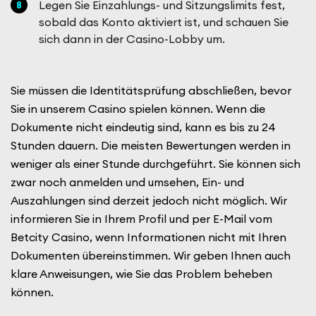
Legen Sie Einzahlungs- und Sitzungslimits fest,
sobald das Konto aktiviert ist, und schauen Sie
sich dann in der Casino-Lobby um.
Sie müssen die Identitätsprüfung abschließen, bevor
Sie in unserem Casino spielen können. Wenn die
Dokumente nicht eindeutig sind, kann es bis zu 24
Stunden dauern. Die meisten Bewertungen werden in
weniger als einer Stunde durchgeführt. Sie können sich
zwar noch anmelden und umsehen, Ein- und
Auszahlungen sind derzeit jedoch nicht möglich. Wir
informieren Sie in Ihrem Profil und per E-Mail vom
Betcity Casino, wenn Informationen nicht mit Ihren
Dokumenten übereinstimmen. Wir geben Ihnen auch
klare Anweisungen, wie Sie das Problem beheben
können.