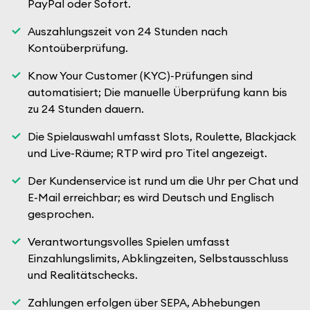
PayPal oder Sofort.
Auszahlungszeit von 24 Stunden nach
Kontoüberprüfung.
Know Your Customer (KYC)-Prüfungen sind
automatisiert; Die manuelle Überprüfung kann bis
zu 24 Stunden dauern.
Die Spielauswahl umfasst Slots, Roulette, Blackjack
und Live-Räume; RTP wird pro Titel angezeigt.
Der Kundenservice ist rund um die Uhr per Chat und
E-Mail erreichbar; es wird Deutsch und Englisch
gesprochen.
Verantwortungsvolles Spielen umfasst
Einzahlungslimits, Abklingzeiten, Selbstausschluss
und Realitätschecks.
Zahlungen erfolgen über SEPA, Abhebungen