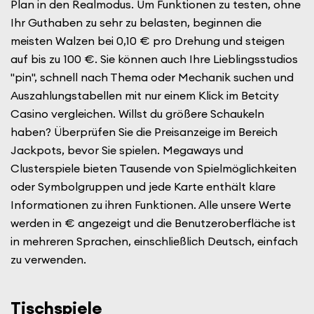
Plan in den Realmodus. Um Funktionen zu testen, ohne
Ihr Guthaben zu sehr zu belasten, beginnen die
meisten Walzen bei 0,10 € pro Drehung und steigen
auf bis zu 100 €. Sie können auch Ihre Lieblingsstudios
"pin", schnell nach Thema oder Mechanik suchen und
Auszahlungstabellen mit nur einem Klick im Betcity
Casino vergleichen. Willst du größere Schaukeln
haben? Überprüfen Sie die Preisanzeige im Bereich
Jackpots, bevor Sie spielen. Megaways und
Clusterspiele bieten Tausende von Spielmöglichkeiten
oder Symbolgruppen und jede Karte enthält klare
Informationen zu ihren Funktionen. Alle unsere Werte
werden in € angezeigt und die Benutzeroberfläche ist
in mehreren Sprachen, einschließlich Deutsch, einfach
zu verwenden.
Tischspiele