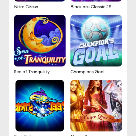
Nitro Circus
Blackjack Classic 29
Sea of Tranquility
Champions Goal