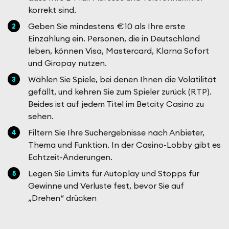
korrekt sind.
Geben Sie mindestens €10 als Ihre erste
Einzahlung ein. Personen, die in Deutschland
leben, können Visa, Mastercard, Klarna Sofort
und Giropay nutzen.
Wählen Sie Spiele, bei denen Ihnen die Volatilität
gefällt, und kehren Sie zum Spieler zurück (RTP).
Beides ist auf jedem Titel im Betcity Casino zu
sehen.
Filtern Sie Ihre Suchergebnisse nach Anbieter,
Thema und Funktion. In der Casino-Lobby gibt es
Echtzeit-Änderungen.
Legen Sie Limits für Autoplay und Stopps für
Gewinne und Verluste fest, bevor Sie auf
„Drehen“ drücken