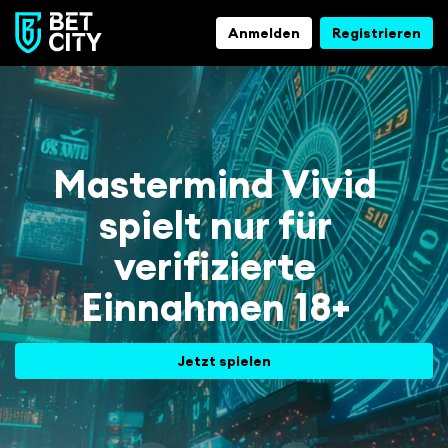
Anmelden
Registrieren
Mastermind Vivid
spielt nur für
verifizierte
Einnahmen 18+
Jetzt spielen